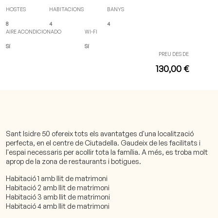
HOSTES
HABITACIONS
BANYS
8
4
4
AIRE ACONDICIONADO
WI-FI
Sí
Sí
PREU DES DE
130,00 €
Sant Isidre 50 ofereix tots els avantatges d'una localització
perfecta, en el centre de Ciutadella. Gaudeix de les facilitats i
l'espai necessaris per acollir tota la família. A més, es troba molt
aprop de la zona de restaurants i botigues.
Habitació 1 amb llit de matrimoni
Habitació 2 amb llit de matrimoni
Habitació 3 amb llit de matrimoni
Habitació 4 amb llit de matrimoni