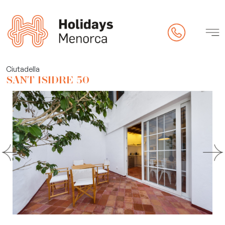
pietat
Ciutadella
SANT ISIDRE 50
eck-in online)