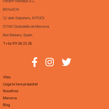
Ponent Holidays S.L.
B57661274
C/ dels Sabaters, 51 POICI
07760 Ciutadella de Menorca
Illes Balears, Spain
T+34 971 38 23 28
Viles
Lloga la teva propietat
Nosaltres
Menorca
Blog