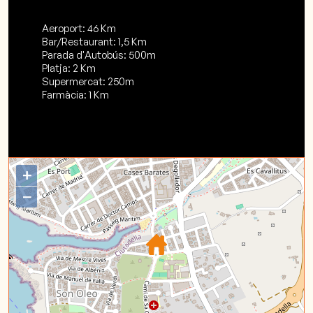
Aeroport: 46 Km
Bar/Restaurant: 1,5 Km
Parada d'Autobús: 500m
Platja: 2 Km
Supermercat: 250m
Farmàcia: 1 Km
+
−