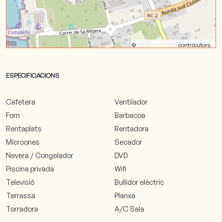
©
OpenStreetMap
contributors.
ESPECIFICACIONS
Cafetera
Ventilador
Forn
Barbacoa
Rentaplats
Rentadora
Microones
Secador
Nevera / Congelador
DVD
Piscina privada
Wifi
Televisió
Bullidor elèctric
Terrassa
Planxa
Torradora
A/C Sala