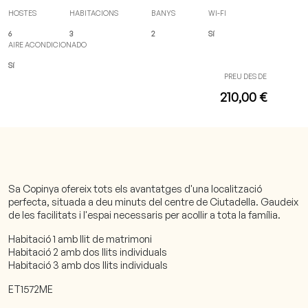
HOSTES
HABITACIONS
BANYS
WI-FI
6
3
2
Sí
AIRE ACONDICIONADO
Sí
PREU DES DE
210,00 €
Sa Copinya ofereix tots els avantatges d'una localització
perfecta, situada a deu minuts del centre de Ciutadella. Gaudeix
de les facilitats i l'espai necessaris per acollir a tota la família.
Habitació 1 amb llit de matrimoni
Habitació 2 amb dos llits individuals
Habitació 3 amb dos llits individuals
​ET1572ME