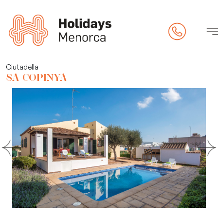
pietat
Ciutadella
SA COPINYA
eck-in online)