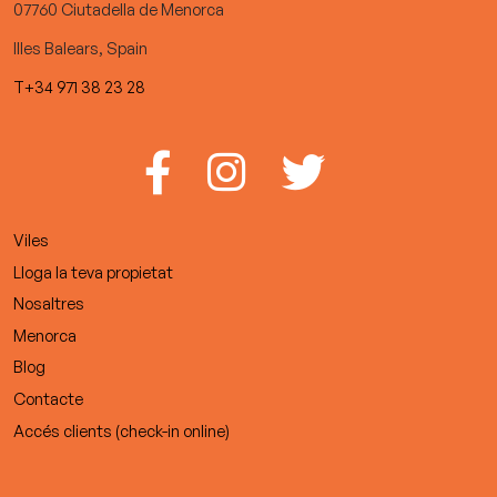
07760 Ciutadella de Menorca
Illes Balears, Spain
T+34 971 38 23 28
Viles
Lloga la teva propietat
Nosaltres
Menorca
Blog
Contacte
Accés clients (check-in online)