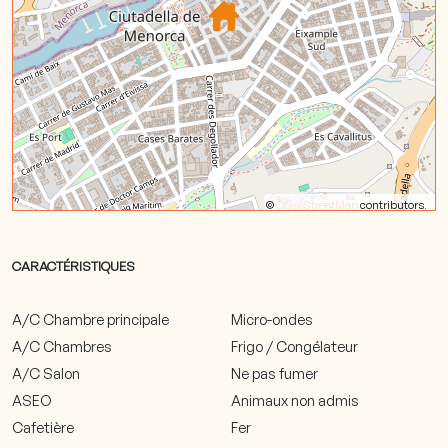
©
OpenStreetMap
contributors.
CARACTÉRISTIQUES
A/C Chambre principale
Micro-ondes
A/C Chambres
Frigo / Congélateur
A/C Salon
Ne pas fumer
ASEO
Animaux non admis
Cafetière
Fer