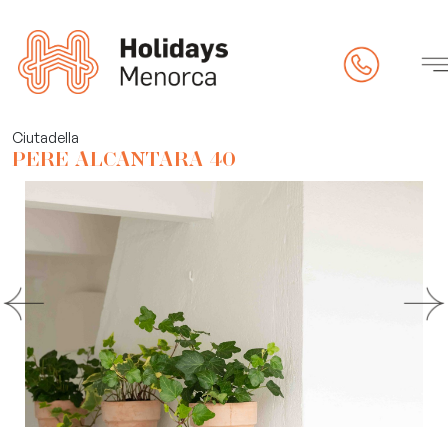
riété
Ciutadella
PERE ALCANTARA 40
s
ck-in en ligne)