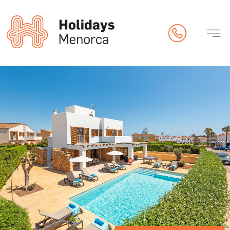
riété
s
ck-in en ligne)