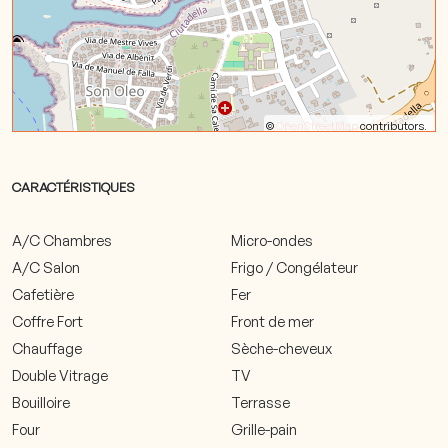
©
OpenStreetMap
contributors.
CARACTÉRISTIQUES
A/C Chambres
Micro-ondes
A/C Salon
Frigo / Congélateur
Cafetière
Fer
Coffre Fort
Front de mer
Chauffage
Sèche-cheveux
Double Vitrage
TV
Bouilloire
Terrasse
Four
Grille-pain