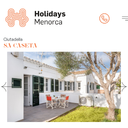
riété
Ciutadella
SA CASETA
s
ck-in en ligne)