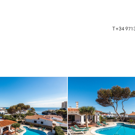
T+34 971 
Castellano
Català
English
Français
T+34 971 38 23 28