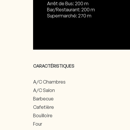
Arrêt de Bus: 200 m
Bar/Restaurant: 200 m
Supermarché: 270 m
CARACTÉRISTIQUES
A/C Chambres
A/C Salon
Barbecue
Cafetière
Bouilloire
Four