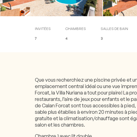
Blog
Contact
Accès client (check-in en
INVITÉES
CHAMBRES
SALLES DE BAIN
7
4
3
Que vous recherchiez une piscine privée et u
emplacement central idéal ou une vue imprena
Forcat, la Villa Nuriana a tout pour plaire! La 
restaurants, l’aire de jeux pour enfants et le 
de Calan Forcat sont tous accessibles à pied
sable plus établies à environ 20 minutes à pi
gratuite et la climatisation/chauffage sont é
salon et les chambres.
Chambre 1 avec lit double