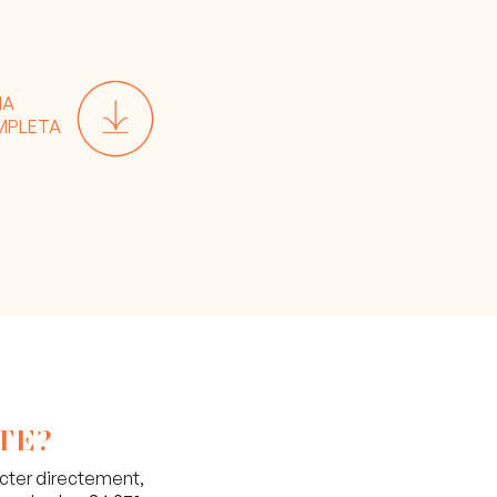
HA
MPLETA
TE?
acter directement,