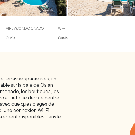
 ligne)
AIRE ACONDICIONADO
WI-FI
Ouais
Ouais
ne terrasse spacieuses, un
ble sur la baie de Calan
promenade, les boutiques, les
parc aquatique dans le centre
, avec quelques plages de
ed. Une connexion Wi-Fi
galement disponibles dans le