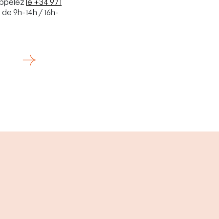
appelez
le +34 971
 de 9h-14h / 16h-