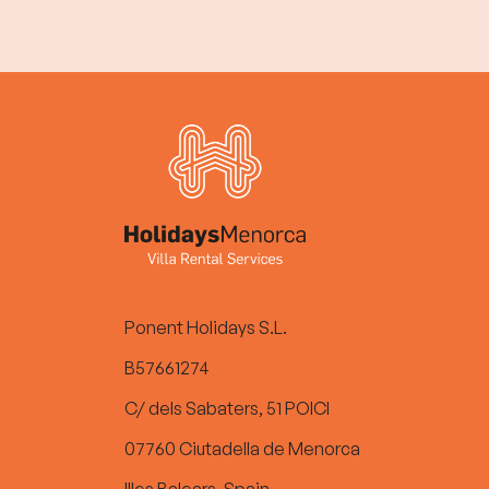
Ponent Holidays S.L.
B57661274
C/ dels Sabaters, 51 POICI
07760 Ciutadella de Menorca
Illes Balears, Spain