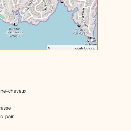
©
OpenStreetMap
contributors.
he-cheveux
rasse
lle-pain
i