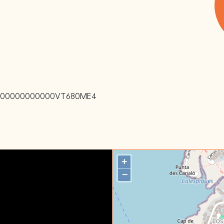
000000000000VT680ME4
+
−