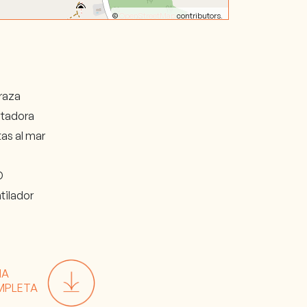
©
OpenStreetMap
contributors.
raza
tadora
tas al mar
i
D
tilador
HA
MPLETA