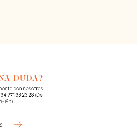
NA DUDA?
amente con nosotros
34 971 38 23 28
(De
h-19h)
S