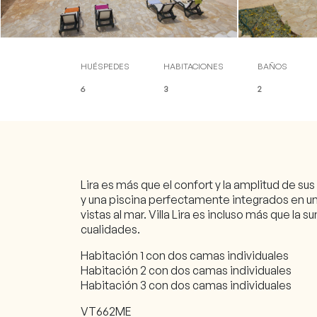
Blog
Contacto
Acceso clientes (check-in
HUÉSPEDES
HABITACIONES
BAÑOS
6
3
2
Lira es más que el confort y la amplitud de sus
y una piscina perfectamente integrados en u
vistas al mar. Villa Lira es incluso más que la
cualidades.
Habitación 1 con dos camas individuales
Habitación 2 con dos camas individuales
Habitación 3 con dos camas individuales
VT662ME