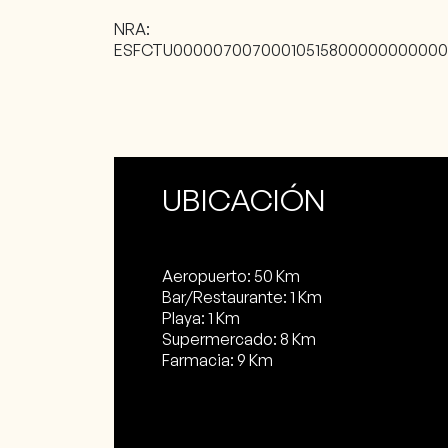
NRA:
ESFCTU0000070070001051580000000000
UBICACIÓN
Aeropuerto: 50 Km
Bar/Restaurante: 1 Km
Playa: 1 Km
Supermercado: 8 Km
Farmacia: 9 Km