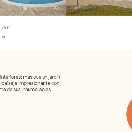
 online)
WI-FI
Sí
 interiores; más que un jardín
n paisaje impresionante con
 suma de sus innumerables