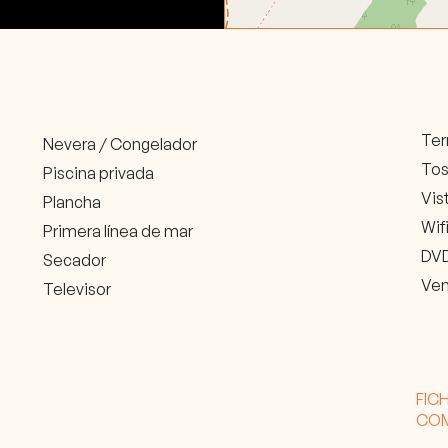
Ter
Nevera / Congelador
Tos
Piscina privada
Vis
Plancha
Wif
Primera línea de mar
DV
Secador
Ven
Televisor
FIC
CO