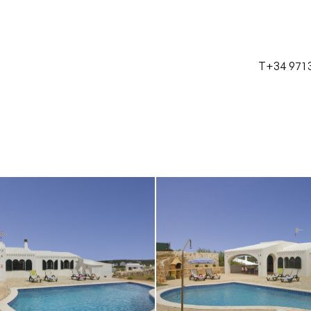
T+34 971 
Castellano
Català
English
Français
T+34 971 38 23 28