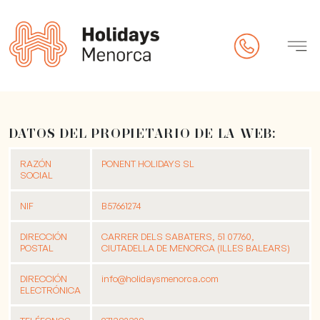
edad
DATOS DEL PROPIETARIO DE LA WEB:
RAZÓN
PONENT HOLIDAYS SL
SOCIAL
NIF
B57661274
DIRECCIÓN
CARRER DELS SABATERS, 51 07760,
POSTAL
CIUTADELLA DE MENORCA (ILLES BALEARS)
check-in online)
DIRECCIÓN
info@holidaysmenorca.com
ELECTRÓNICA