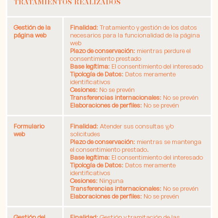
TRATAMIENTOS REALIZADOS
Gestión de la
Finalidad
: Tratamiento y gestión de los datos
página web
necesarios para la funcionalidad de la página
web
Plazo de conservación
: mientras perdure el
consentimiento prestado
Base legítima
: El consentimiento del interesado
Tipología de Datos
: Datos meramente
identificativos
Cesiones
: No se prevén
Transferencias internacionales
: No se prevén
Elaboraciones de perfiles
: No se prevén
Formulario
Finalidad
: Atender sus consultas y/o
web
solicitudes
Plazo de conservación
: mientras se mantenga
el consentimiento prestado.
Base legítima
: El consentimiento del interesado
Tipología de Datos
: Datos meramente
identificativos
Cesiones
: Ninguna
Transferencias internacionales
: No se prevén
Elaboraciones de perfiles
: No se prevén
Gestión del
Finalidad
: Gestión y tramitación de las