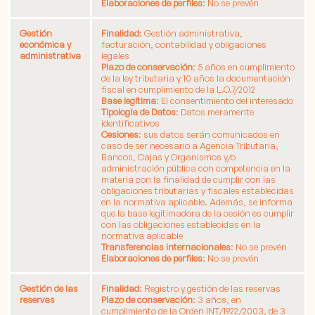
Elaboraciones de perfiles
: No se prevén
Gestión
Finalidad
: Gestión administrativa,
económica y
facturación, contabilidad y obligaciones
administrativa
legales
Plazo de conservación
: 5 años en cumplimiento
de la ley tributaria y 10 años la documentación
fiscal en cumplimiento de la L.O.7/2012
Base legítima
: El consentimiento del interesado
Tipología de Datos
: Datos meramente
identificativos
Cesiones
: sus datos serán comunicados en
caso de ser necesario a Agencia Tributaria,
Bancos, Cajas y Organismos y/o
administración pública con competencia en la
materia con la finalidad de cumplir con las
obligaciones tributarias y fiscales establecidas
en la normativa aplicable. Además, se informa
que la base legitimadora de la cesión es cumplir
con las obligaciones establecidas en la
normativa aplicable
Transferencias internacionales
: No se prevén
Elaboraciones de perfiles
: No se prevén
Gestión de las
Finalidad
: Registro y gestión de las reservas
reservas
Plazo de conservación
: 3 años, en
cumplimiento de la Orden INT/1922/2003, de 3