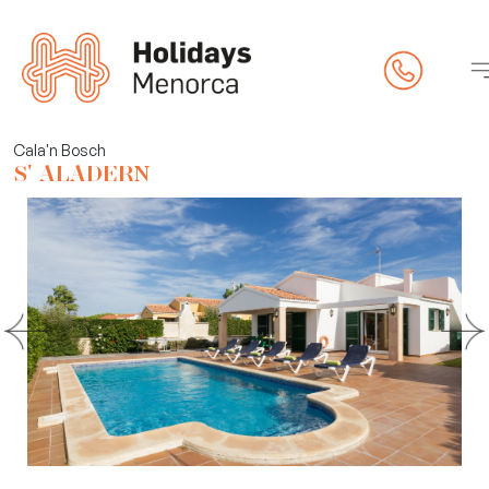
pietat
Cala'n Bosch
S' ALADERN
eck-in online)