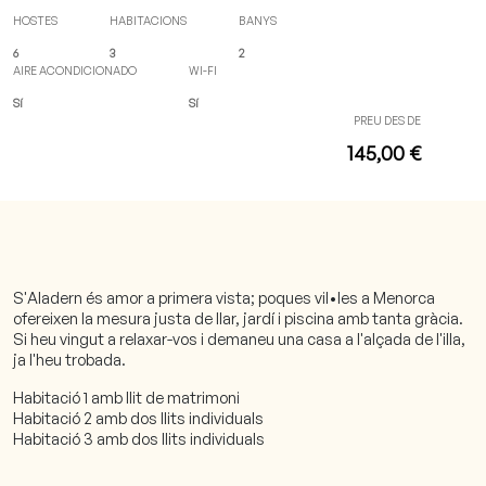
HOSTES
HABITACIONS
BANYS
6
3
2
AIRE ACONDICIONADO
WI-FI
Sí
Sí
PREU DES DE
145,00 €
S'Aladern és amor a primera vista; poques vil•les a Menorca
ofereixen la mesura justa de llar, jardí i piscina amb tanta gràcia.
Si heu vingut a relaxar-vos i demaneu una casa a l'alçada de l'illa,
ja l'heu trobada.
Habitació 1 amb llit de matrimoni
Habitació 2 amb dos llits individuals
Habitació 3 amb dos llits individuals