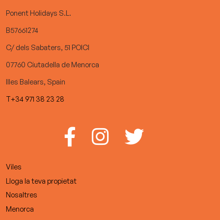
Ponent Holidays S.L.
B57661274
C/ dels Sabaters, 51 POICI
07760 Ciutadella de Menorca
Illes Balears, Spain
T+34 971 38 23 28
Viles
Lloga la teva propietat
Nosaltres
Menorca