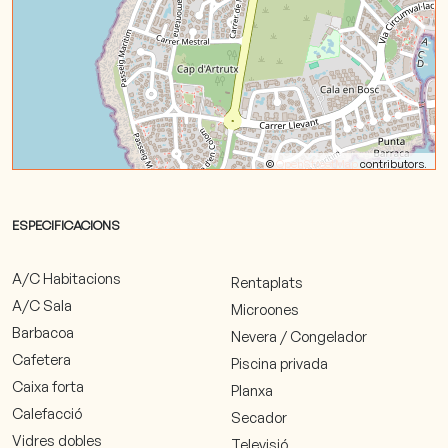
©
OpenStreetMap
contributors.
ESPECIFICACIONS
A/C Habitacions
Rentaplats
A/C Sala
Microones
Barbacoa
Nevera / Congelador
Cafetera
Piscina privada
Caixa forta
Planxa
Calefacció
Secador
Vidres dobles
Televisió