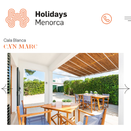
pietat
Cala Blanca
CA'N MARC
eck-in online)