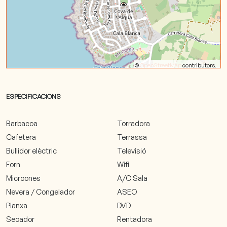
©
OpenStreetMap
contributors.
ESPECIFICACIONS
Barbacoa
Torradora
Cafetera
Terrassa
Bullidor elèctric
Televisió
Forn
Wifi
Microones
A/C Sala
Nevera / Congelador
ASEO
Planxa
DVD
Secador
Rentadora