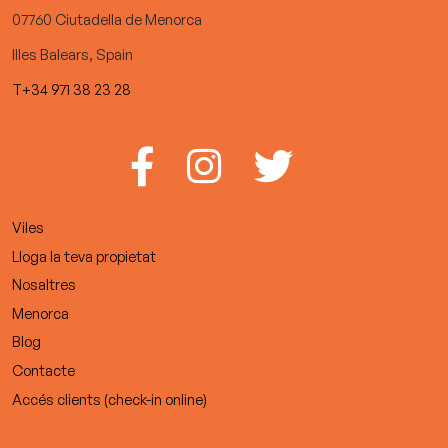
07760 Ciutadella de Menorca
Illes Balears, Spain
T+34 971 38 23 28
Viles
Lloga la teva propietat
Nosaltres
Menorca
Blog
Contacte
Accés clients (check-in online)