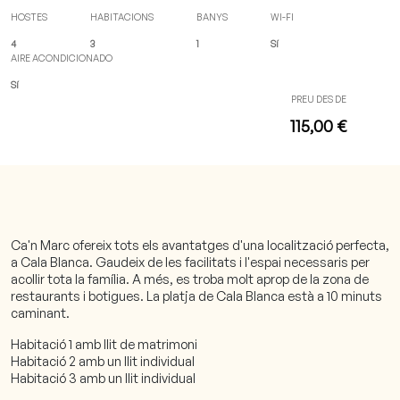
HOSTES
HABITACIONS
BANYS
WI-FI
4
3
1
Sí
AIRE ACONDICIONADO
Sí
PREU DES DE
115,00 €
Ca'n Marc ofereix tots els avantatges d'una localització perfecta,
a Cala Blanca. Gaudeix de les facilitats i l'espai necessaris per
acollir tota la família. A més, es troba molt aprop de la zona de
restaurants i botigues. La platja de Cala Blanca està a 10 minuts
caminant.
Habitació 1 amb llit de matrimoni
Habitació 2 amb un llit individual
Habitació 3 amb un llit individual