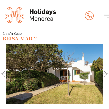
pietat
Cala'n Bosch
BRISA MAR 2
eck-in online)