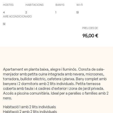
HOSTES
HABITACIONS
BANYS
WI-FI
4
2
1
Sí
AIRE ACONDICIONADO
Sí
PREU DES DE
95,00 €
Apartament en planta baixa, alegre i lluminós. Consta de sala-
menjador amb petita cuina integrada amb nevera, microones,
torradora, bullidor elèctric, cafetera i planxa. Bany complet amb
banyera i 2 dormitoris amb 2 llits individuals. Petita terrassa
coberta amb taula i 4 cadires d'exterior i zona de jardí privada.
Accés a piscina comunitària. Ideal per a parelles o famílies amb 2
nens.
Habitació 1 amb 2 llits individuals
Habitació 2 amb 2 llits individuals