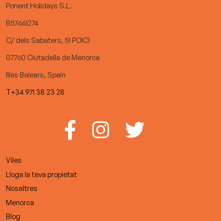
Ponent Holidays S.L.
B57661274
C/ dels Sabaters, 51 POICI
07760 Ciutadella de Menorca
Illes Balears, Spain
T+34 971 38 23 28
Viles
Lloga la teva propietat
Nosaltres
Menorca
Blog